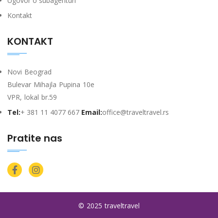
Ugovor o subagenturi
Kontakt
KONTAKT
Novi Beograd
Bulevar Mihajla Pupina 10e
VPR, lokal br.59
Tel:
+ 381 11 4077 667
Email:
office@traveltravel.rs
Pratite nas
© 2025 traveltravel