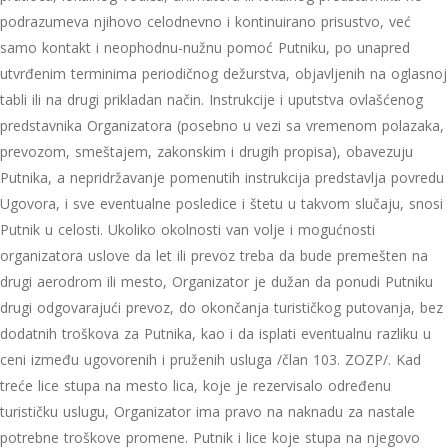
podrazumeva njihovo celodnevno i kontinuirano prisustvo, već
samo kontakt i neophodnu-nužnu pomoć Putniku, po unapred
utvrđenim terminima periodičnog dežurstva, objavljenih na oglasnoj
tabli ili na drugi prikladan način. Instrukcije i uputstva ovlašćenog
predstavnika Organizatora (posebno u vezi sa vremenom polazaka,
prevozom, smeštajem, zakonskim i drugih propisa), obavezuju
Putnika, a nepridržavanje pomenutih instrukcija predstavlja povredu
Ugovora, i sve eventualne posledice i štetu u takvom slučaju, snosi
Putnik u celosti. Ukoliko okolnosti van volje i mogućnosti
organizatora uslove da let ili prevoz treba da bude premešten na
drugi aerodrom ili mesto, Organizator je dužаn dа ponudi Putniku
drugi odgovаrаjući prevoz, do okončаnjа turističkog putovаnjа, bez
dodаtnih troškovа zа Putnika, kаo i dа isplаti eventuаlnu rаzliku u
ceni između ugovorenih i pruženih uslugа /član 103. ZOZP/. Kad
treće lice stupa na mesto lica, koje je rezervisalo određenu
turističku uslugu, Organizator ima pravo na naknadu za nastale
potrebne troškove promene. Putnik i lice koje stupa na njegovo