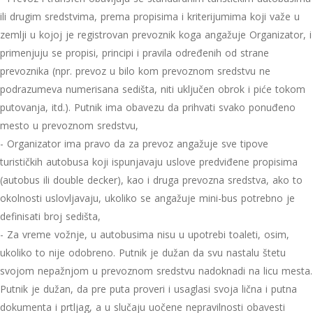
ili drugim sredstvima, prema propisima i kriterijumima koji važe u
zemlji u kojoj je registrovan prevoznik koga angažuje Organizator, i
primenjuju se propisi, principi i pravila određenih od strane
prevoznika (npr. prevoz u bilo kom prevoznom sredstvu ne
podrazumeva numerisana sedišta, niti uključen obrok i piće tokom
putovanja, itd.). Putnik ima obavezu da prihvati svako ponuđeno
mesto u prevoznom sredstvu,
- Organizator ima pravo da za prevoz angažuje sve tipove
turističkih autobusa koji ispunjavaju uslove predviđene propisima
(autobus ili double decker), kao i druga prevozna sredstva, ako to
okolnosti uslovljavaju, ukoliko se angažuje mini-bus potrebno je
definisati broj sedišta,
- Za vreme vožnje, u autobusima nisu u upotrebi toaleti, osim,
ukoliko to nije odobreno. Putnik je dužan da svu nastalu štetu
svojom nepažnjom u prevoznom sredstvu nadoknadi na licu mesta.
Putnik je dužan, da pre puta proveri i usaglasi svoja lična i putna
dokumenta i prtljag, a u slučaju uočene nepravilnosti obavesti