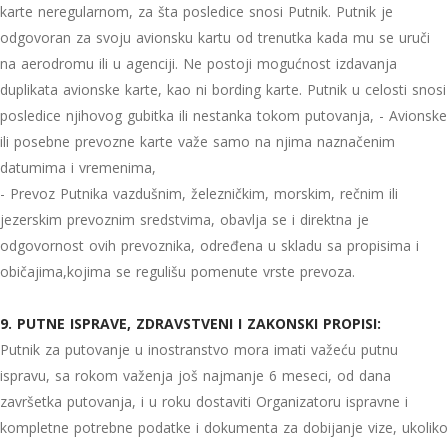
karte neregularnom, za šta posledice snosi Putnik. Putnik je
odgovoran za svoju avionsku kartu od trenutka kada mu se uruči
na aerodromu ili u agenciji. Ne postoji mogućnost izdavanja
duplikata avionske karte, kao ni bording karte. Putnik u celosti snosi
posledice njihovog gubitka ili nestanka tokom putovanja, - Avionske
ili posebne prevozne karte važe samo na njima naznačenim
datumima i vremenima,
- Prevoz Putnika vazdušnim, železničkim, morskim, rečnim ili
jezerskim prevoznim sredstvima, obavlja se i direktna je
odgovornost ovih prevoznika, određena u skladu sa propisima i
običajima,kojima se regulišu pomenute vrste prevoza.
9. PUTNE ISPRAVE, ZDRAVSTVENI I ZAKONSKI PROPISI:
Putnik za putovanje u inostranstvo mora imati važeću putnu
ispravu, sa rokom važenja još najmanje 6 meseci, od dana
završetka putovanja, i u roku dostaviti Organizatoru ispravne i
kompletne potrebne podatke i dokumenta za dobijanje vize, ukoliko