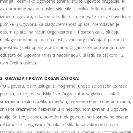
menjati, osim ako ugovorne strane izričito ugovore drugačije, ili,
ako promene nastanu usled više sile. Ukoliko dođe do otkaza ili
izmena Ugovora, otkazne odredbe i izmene važe za sve navedene
putnike u Ugovoru. Za blagovremenost uplate, merodavan je
datum uplate, na račun Organizatora ili Posrednika. U slučaju
neblagovremene uplate u celosti, avansnog plaćanja ili plaćanja
preostalog dela uplate aranžmana, Organizator putovanja može
odustati od Ugovora i tražiti nadoknadu u skladu sa tačkom 12.
ovih Opštih uslova.
3. OBAVEZA I PRAVA ORGANIZATORA:
- U Ugovoru, osim usluga iz Programa, unose se posebni zahtevi
putnika, sa kojima se isključivo Organizator saglasio, - Isplati
srazmernu realnu razliku između ugovorene cene i cene putovanja,
snižene srazmerno neizvršenju ili nepotpunom izvršenju Ugovora
(dalje: Sniženje cene), povodom blagovremene i osnovane pisane
reklamacije - prigovora Putnika, u skladu sa zakonom i ovim
Opštim uslovima, osim ako su propusti u izvršenju Ugovora nastali