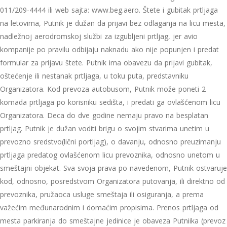
011/209-4444 ili web sajta: www.beg.aero. Štete i gubitak prtljaga
na letovima, Putnik je dužan da prijavi bez odlaganja na licu mesta,
nadležnoj aerodromskoj službi za izgubljeni prtljag, jer avio
kompanije po pravilu odbijaju naknadu ako nije popunjen i predat
formular za prijavu štete. Putnik ima obavezu da prijavi gubitak,
oštećenje ili nestanak prtljaga, u toku puta, predstavniku
Organizatora. Kod prevoza autobusom, Putnik može poneti 2
komada prtljaga po korisniku sedišta, i predati ga ovlašćenom licu
Organizatora. Deca do dve godine nemaju pravo na besplatan
prtljag. Putnik je dužan voditi brigu o svojim stvarima unetim u
prevozno sredstvo(lični portljag), o davanju, odnosno preuzimanju
prtljaga predatog ovlašćenom licu prevoznika, odnosno unetom u
smeštajni objekat. Sva svoja prava po navedenom, Putnik ostvaruje
kod, odnosno, posredstvom Organizatora putovanja, ili direktno od
prevoznika, pružaoca usluge smeštaja ili osiguranja, a prema
važećim međunarodnim i domaćim propisima. Prenos prtljaga od
mesta parkiranja do smeštajne jedinice je obaveza Putniika (prevoz