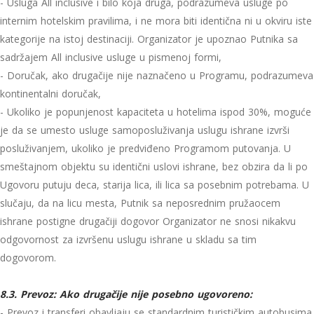
- Usluga All inclusive i bilo koja druga, podrazumeva usluge po
internim hotelskim pravilima, i ne mora biti identična ni u okviru iste
kategorije na istoj destinaciji. Organizator je upoznao Putnika sa
sadržajem All inclusive usluge u pismenoj formi,
- Doručak, ako drugačije nije naznačeno u Programu, podrazumeva
kontinentalni doručak,
- Ukoliko je popunjenost kapaciteta u hotelima ispod 30%, moguće
je da se umesto usluge samoposluživanja uslugu ishrane izvrši
posluživanjem, ukoliko je predviđeno Programom putovanja. U
smeštajnom objektu su identični uslovi ishrane, bez obzira da li po
Ugovoru putuju deca, starija lica, ili lica sa posebnim potrebama. U
slučaju, da na licu mesta, Putnik sa neposrednim pružaocem
ishrane postigne drugačiji dogovor Organizator ne snosi nikakvu
odgovornost za izvršenu uslugu ishrane u skladu sa tim
dogovorom.
8.3. Prevoz: Ako drugačije nije posebno ugovoreno:
- Prevoz i transferi obavljaju se standardnim turističkim autobusima