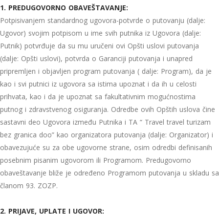
1. PREDUGOVORNO OBAVEŠTAVANJE:
Potpisivanjem standardnog ugovora-potvrde o putovanju (dalje:
Ugovor) svojim potpisom u ime svih putnika iz Ugovora (dalje:
Putnik) potvrđuje da su mu uručeni ovi Opšti uslovi putovanja
(dalje: Opšti uslovi), potvrda o Garanciji putovanja i unapred
pripremljen i objavljen program putovanja ( dalje: Program), da je
kao i svi putnici iz ugovora sa istima upoznat i da ih u celosti
prihvata, kao i da je upoznat sa fakultativnim mogućnostima
putnog i zdravstvenog osiguranja. Odredbe ovih Opštih uslova čine
sastavni deo Ugovora između Putnika i TA “ Travel travel turizam
bez granica doo” kao organizatora putovanja (dalje: Organizator) i
obavezujuće su za obe ugovorne strane, osim odredbi definisanih
posebnim pisanim ugovorom ili Programom. Predugovorno
obaveštavanje bliže je određeno Programom putovanja u skladu sa
članom 93. ZOZP.
2. PRIJAVE, UPLATE I UGOVOR: