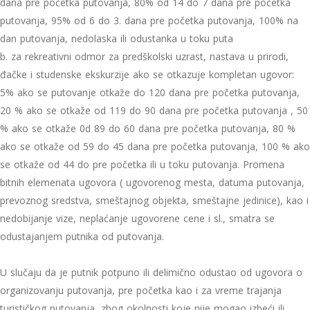
dana pre početka putovanja, 80% od 14 do 7 dana pre početka
putovanja, 95% od 6 do 3. dana pre početka putovanja, 100% na
dan putovanja, nedolaska ili odustanka u toku puta
b. za rekreativni odmor za predškolski uzrast, nastava u prirodi,
đačke i studenske ekskurzije ako se otkazuje kompletan ugovor:
5% ako se putovanje otkaže do 120 dana pre početka putovanja,
20 % ako se otkaže od 119 do 90 dana pre početka putovanja , 50
% ako se otkaže 0d 89 do 60 dana pre početka putovanja, 80 %
ako se otkaže od 59 do 45 dana pre početka putovanja, 100 % ako
se otkaže od 44 do pre početka ili u toku putovanja. Promena
bitnih elemenata ugovora ( ugovorenog mesta, datuma putovanja,
prevoznog sredstva, smeštajnog objekta, smeštajne jedinice), kao i
nedobijanje vize, neplaćanje ugovorene cene i sl., smatra se
odustajanjem putnika od putovanja.
U slučaju da je putnik potpuno ili delimično odustao od ugovora o
organizovanju putovanja, pre početka kao i za vreme trajanja
turističkog putovanja, zbog okolnosti koje nije mogao izbeći ili