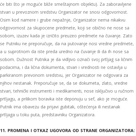
će biti što je moguće bliže smeštajnom objektu). Za zaboravljene
stvari u prevoznom sredstvu Organizator ne snosi odgovornost.
Osim kod namere i grube nepažnje, Organizator nema nikakvu
odgovornost za skupocene predmete, koji se obično ne nose sa
sobom, izuzev kada je izričito preuzeo predmete na čuvanje. Zato
se Putniku ne preporučuje, da na putovanje nosi vredne predmete,
a u suprotnom da iste preda uredno na čuvanje ili da ih nose sa
sobom. Dužnost Putnika je da vidljivo označi svoj prtljag sa ličnim
podacima, i da lična dokumenta, stvari i vrednosti ne ostavlja u
parkiranom prevonom sredstvu, jer Organizator ne odgovara za
njihov nestanak. Preporučuje se, da se dokumeta, zlato, vredne
stvari, tehnički instrumenti i medikamenti, nose isključivo u ručnom
prtljagu, a prilikom boravka iste deponuju u sef, ako je moguće.
Putnik ima obavezu da prijavi gubitak, oštećenja ili nestanak
prtljaga u toku puta, predstavniku Organizatora.
11. PROMENA I OTKAZ UGOVORA OD STRANE ORGANIZATORA: