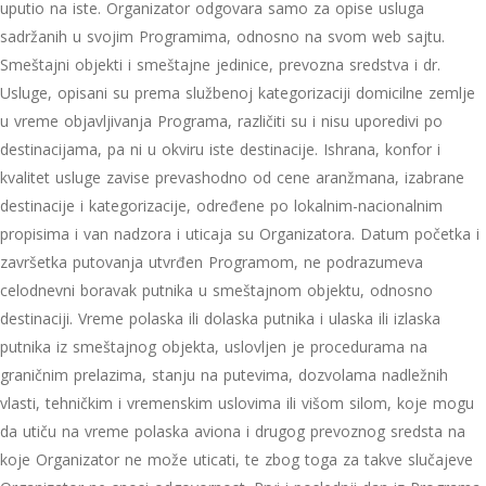
uputio na iste. Organizator odgovara samo za opise usluga
sadržanih u svojim Programima, odnosno na svom web sajtu.
Smeštajni objekti i smeštajne jedinice, prevozna sredstva i dr.
Usluge, opisani su prema službenoj kategorizaciji domicilne zemlje
u vreme objavljivanja Programa, različiti su i nisu uporedivi po
destinacijama, pa ni u okviru iste destinacije. Ishrana, konfor i
kvalitet usluge zavise prevashodno od cene aranžmana, izabrane
destinacije i kategorizacije, određene po lokalnim-nacionalnim
propisima i van nadzora i uticaja su Organizatora. Datum početka i
završetka putovanja utvrđen Programom, ne podrazumeva
celodnevni boravak putnika u smeštajnom objektu, odnosno
destinaciji. Vreme polaska ili dolaska putnika i ulaska ili izlaska
putnika iz smeštajnog objekta, uslovljen je procedurama na
graničnim prelazima, stanju na putevima, dozvolama nadležnih
vlasti, tehničkim i vremenskim uslovima ili višom silom, koje mogu
da utiču na vreme polaska aviona i drugog prevoznog sredsta na
koje Organizator ne može uticati, te zbog toga za takve slučajeve