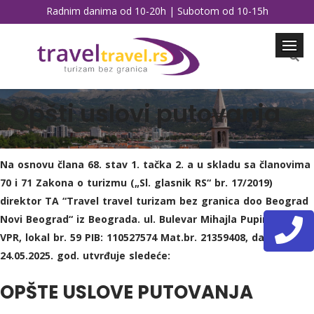
Radnim danima od 10-20h | Subotom od 10-15h
Opšti uslovi putovanja
Na osnovu člana 68. stav 1. tačka 2. a u skladu sa članovima
70 i 71 Zakona o turizmu („Sl. glasnik RS“ br. 17/2019)
direktor TA “Travel travel turizam bez granica doo Beograd
Novi Beograd“ iz Beograda. ul. Bulevar Mihajla Pupina 10e,
VPR, lokal br. 59 PIB: 110527574 Mat.br. 21359408, dana
24.05.2025. god. utvrđuje sledeće:
OPŠTE USLOVE PUTOVANJA