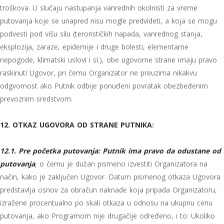
troškova. U slučaju nastupanja vanrednih okolnisti za vreme
putovanja koje se unapred nisu mogle predvideti, a koja se mogu
podvesti pod višu silu (terorističkih napada, vanrednog stanja,
eksplozija, zaraze, epidemije i druge bolesti, elementarne
nepogode, klimatski uslovi i sl.), obe ugovorne strane imaju pravo
raskinuti Ugovor, pri čemu Organizator ne preuzima nikakvu
odgvornost ako Putnik odbije ponuđeni povratak obezbeđenim
prevoznim sredstvom.
12. OTKAZ UGOVORA OD STRANE PUTNIKA:
12.1. Pre početka putovanja: Putnik ima pravo da odustane od
putovanja
, o čemu je dužan pismeno izvestiti Organizatora na
način, kako je zaključen Ugovor. Datum pismenog otkaza Ugovora
predstavlja osnov za obračun naknade koja pripada Organizatoru,
izražene procentualno po skali otkaza u odnosu na ukupnu cenu
putovanja, ako Programom nije drugačije određeno, i to: Ukoliko