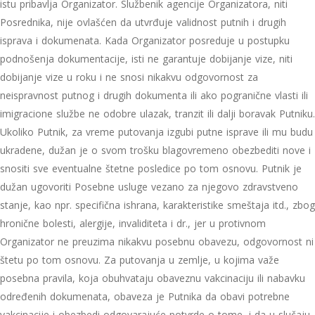
istu pribavlja Organizator. Službenik agencije Organizatora, niti
Posrednika, nije ovlašćen da utvrđuje validnost putnih i drugih
isprava i dokumenata. Kada Organizator posreduje u postupku
podnošenja dokumentacije, isti ne garantuje dobijanje vize, niti
dobijanje vize u roku i ne snosi nikakvu odgovornost za
neispravnost putnog i drugih dokumenta ili ako pogranične vlasti ili
imigracione službe ne odobre ulazak, tranzit ili dalji boravak Putniku.
Ukoliko Putnik, za vreme putovanja izgubi putne isprave ili mu budu
ukradene, dužan je o svom trošku blagovremeno obezbediti nove i
snositi sve eventualne štetne posledice po tom osnovu. Putnik je
dužan ugovoriti Posebne usluge vezano za njegovo zdravstveno
stanje, kao npr. specifična ishrana, karakteristike smeštaja itd., zbog
hronične bolesti, alergije, invaliditeta i dr., jer u protivnom
Organizator ne preuzima nikakvu posebnu obavezu, odgovornost ni
štetu po tom osnovu. Za putovanja u zemlje, u kojima važe
posebna pravila, koja obuhvataju obaveznu vakcinaciju ili nabavku
određenih dokumenata, obaveza je Putnika da obavi potrebne
vakcinacije i obezbedi odgovarajuće potvrde o tome, i da u slučaju