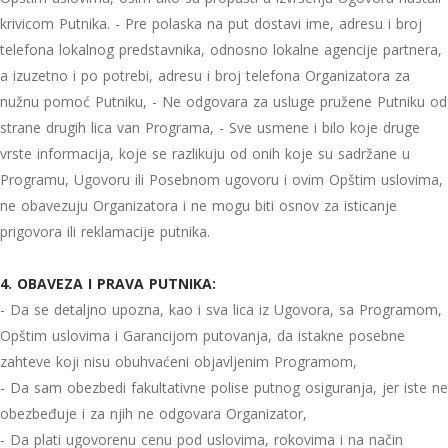
krivicom Putnika. - Pre polaska na put dostavi ime, adresu i broj
telefona lokalnog predstavnika, odnosno lokalne agencije partnera,
a izuzetno i po potrebi, adresu i broj telefona Organizatora za
nužnu pomoć Putniku, - Ne odgovara za usluge pružene Putniku od
strane drugih lica van Programa, - Sve usmene i bilo koje druge
vrste informacija, koje se razlikuju od onih koje su sadržane u
Programu, Ugovoru ili Posebnom ugovoru i ovim Opštim uslovima,
ne obavezuju Organizatora i ne mogu biti osnov za isticanje
prigovora ili reklamacije putnika.
4. OBAVEZA I PRAVA PUTNIKA:
- Da se detaljno upozna, kao i sva lica iz Ugovora, sa Programom,
Opštim uslovima i Garancijom putovanja, da istakne posebne
zahteve koji nisu obuhvaćeni objavljenim Programom,
- Da sam obezbedi fakultativne polise putnog osiguranja, jer iste ne
obezbeđuje i za njih ne odgovara Organizator,
- Da plati ugovorenu cenu pod uslovima, rokovima i na način