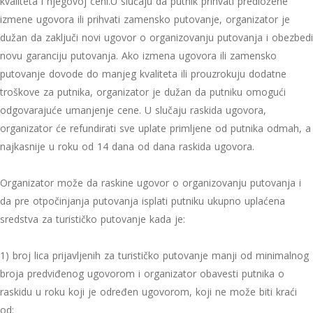
kvaliteta i njegovoj ceni.U slučaju da putnik prihvati predložene
izmene ugovora ili prihvati zamensko putovanje, organizator je
dužan da zaključi novi ugovor o organizovanju putovanja i obezbedi
novu garanciju putovanja. Ako izmena ugovora ili zamensko
putovanje dovode do manjeg kvaliteta ili prouzrokuju dodatne
troškove za putnika, organizator je dužan da putniku omogući
odgovarajuće umanjenje cene. U slučaju raskida ugovora,
organizator će refundirati sve uplate primljene od putnika odmah, a
najkasnije u roku od 14 dana od dana raskida ugovora.
Organizator može da raskine ugovor o organizovanju putovanja i
da pre otpočinjanja putovanja isplati putniku ukupno uplaćena
sredstva za turističko putovanje kada je:
1) broj lica prijavljenih za turističko putovanje manji od minimalnog
broja predviđenog ugovorom i organizator obavesti putnika o
raskidu u roku koji je određen ugovorom, koji ne može biti kraći
od: