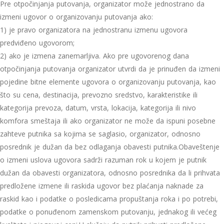
Pre otpočinjanja putovanja, organizator može jednostrano da
izmeni ugovor o organizovanju putovanja ako:
1) je pravo organizatora na jednostranu izmenu ugovora
predviđeno ugovorom;
2) ako je izmena zanemarljiva. Ako pre ugovorenog dana
otpočinjanja putovanja organizator utvrdi da je prinuđen da izmeni
pojedine bitne elemente ugovora o organizovanju putovanja, kao
što su cena, destinacija, prevozno sredstvo, karakteristike ili
kategorija prevoza, datum, vrsta, lokacija, kategorija ili nivo
komfora smeštaja ili ako organizator ne može da ispuni posebne
zahteve putnika sa kojima se saglasio, organizator, odnosno
posrednik je dužan da bez odlaganja obavesti putnika.Obaveštenje
o izmeni uslova ugovora sadrži razuman rok u kojem je putnik
dužan da obavesti organizatora, odnosno posrednika da li prihvata
predložene izmene ili raskida ugovor bez plaćanja naknade za
raskid kao i podatke o posledicama propuštanja roka i po potrebi,
podatke o ponuđenom zamenskom putovanju, jednakog ili većeg