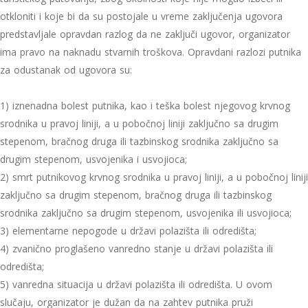
otkloniti i koje bi da su postojale u vreme zaključenja ugovora
predstavljale opravdan razlog da ne zaključi ugovor, organizator
ima pravo na naknadu stvarnih troškova. Opravdani razlozi putnika
za odustanak od ugovora su:
1) iznenadna bolest putnika, kao i teška bolest njegovog krvnog
srodnika u pravoj liniji, a u pobočnoj liniji zaključno sa drugim
stepenom, bračnog druga ili tazbinskog srodnika zaključno sa
drugim stepenom, usvojenika i usvojioca;
2) smrt putnikovog krvnog srodnika u pravoj liniji, a u pobočnoj liniji
zaključno sa drugim stepenom, bračnog druga ili tazbinskog
srodnika zaključno sa drugim stepenom, usvojenika ili usvojioca;
3) elementarne nepogode u državi polazišta ili odredišta;
4) zvanično proglašeno vanredno stanje u državi polazišta ili
odredišta;
5) vanredna situacija u državi polazišta ili odredišta. U ovom
slučaju, organizator je dužan da na zahtev putnika pruži