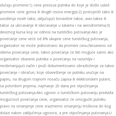
slučaju promene:1) cene prevoza putnika do koje je došlo usled
promene cene goriva ili drugih izvora energije;2) postojećih taksi ili
uvođenja novih taksi, uključujući boravišne takse, avio-takse ili
takse za ukrcavanje ili iskrcavanje u lukama i na aerodromima;3)
deviznog kursa koji se odnosi na turističko putovanje.Ako je
povećanje cene veće od 8% ukupne cene turističkog putovanja,
organizator ne može jednostrano da promeni cenu.Nezavisno od
obima povećanja cene, takvo povećanje će biti moguće samo ako
organizator obavesti putnika o povećanju na razumljiv i
neobmanjujući način i pruži dokumentovano obrazloženje za takvo
povećanje i obračun, koje obaveštenje se putniku uručuje na
papiru, na drugom trajnom nosaču zapisa ili elektronskim putem,
sa potvrdom prijema, najmanje 20 dana pre otpočinjanja
turističkog putovanja.Ako ugovor o turističkom putovanju predviđa
mogućnost povećanja cene, organizator će omogućiti putniku
pravo na smanjenje cene srazmerno smanjenju troškova do kog
dolazi nakon zaključenja ugovora, a pre otpočinjanja putovanja.U