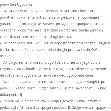
predviđen Ugovorom,
- Da Organizatoru blagovremeno dostavi tačne i kompletne
podatke i dokumenta potrebna za organizovanje putovanja i
garantuje da on, njegove isprave, prtljag i dr., ispunjavaju uslove
određene propisima naše, tranzitne i odredišne zemlje (granični,
carinski, sanitarni, monetarni i drugi propisi),
- Da nadoknadi štetu koju pričini neposrednim pružaocima usluga ili
trećim licima kršenjem zakonskih i drugih propisa i ovih Opštih
uslova,
- Da blagovremeno odredi drugo lice da umesto njega putuje,
Organizatoru naknadi stvarne troškove, prouzrokovane zamenom i
da solidarno odgovara za neplaćeni deo ugovorene cene,
- Da bez odlaganja na licu mesta opravdani prigovor saopšti, po
pravilu u pisanoj formi, Organizatoru ili licima navedenim u putnoj
dokumentaciji,
- Preporuka je da se pre zaključenja ugovora, putnik informiše
preko sajta Ministarstva spoljnih poslova R. Srbije (www.msp.gov.rs)