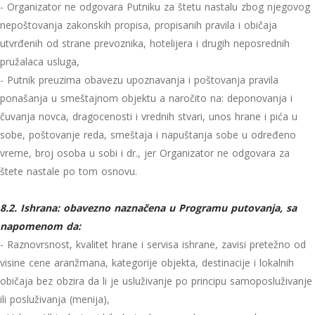
- Organizator ne odgovara Putniku za štetu nastalu zbog njegovog
nepoštovanja zakonskih propisa, propisanih pravila i običaja
utvrđenih od strane prevoznika, hotelijera i drugih neposrednih
pružalaca usluga,
- Putnik preuzima obavezu upoznavanja i poštovanja pravila
ponašanja u smeštajnom objektu a naročito na: deponovanja i
čuvanja novca, dragocenosti i vrednih stvari, unos hrane i pića u
sobe, poštovanje reda, smeštaja i napuštanja sobe u određeno
vreme, broj osoba u sobi i dr., jer Organizator ne odgovara za
štete nastale po tom osnovu.
8.2. Ishrana: obavezno naznačena u Programu putovanja, sa
napomenom da:
- Raznovrsnost, kvalitet hrane i servisa ishrane, zavisi pretežno od
visine cene aranžmana, kategorije objekta, destinacije i lokalnih
običaja bez obzira da li je usluživanje po principu samoposluživanje
ili posluživanja (menija),