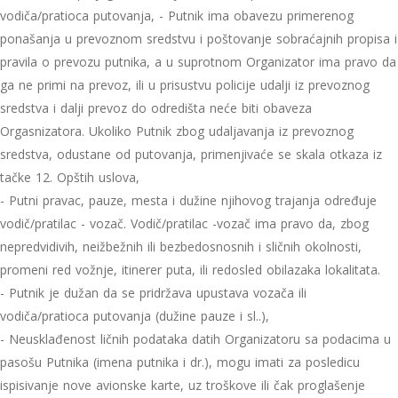
vodiča/pratioca putovanja, - Putnik ima obavezu primerenog
ponašanja u prevoznom sredstvu i poštovanje sobraćajnih propisa i
pravila o prevozu putnika, a u suprotnom Organizator ima pravo da
ga ne primi na prevoz, ili u prisustvu policije udalji iz prevoznog
sredstva i dalji prevoz do odredišta neće biti obaveza
Orgasnizatora. Ukoliko Putnik zbog udaljavanja iz prevoznog
sredstva, odustane od putovanja, primenjivaće se skala otkaza iz
tačke 12. Opštih uslova,
- Putni pravac, pauze, mesta i dužine njihovog trajanja određuje
vodič/pratilac - vozač. Vodič/pratilac -vozač ima pravo da, zbog
nepredvidivih, neižbežnih ili bezbedosnosnih i sličnih okolnosti,
promeni red vožnje, itinerer puta, ili redosled obilazaka lokalitata.
- Putnik je dužan da se pridržava upustava vozača ili
vodiča/pratioca putovanja (dužine pauze i sl..),
- Neusklađenost ličnih podataka datih Organizatoru sa podacima u
pasošu Putnika (imena putnika i dr.), mogu imati za posledicu
ispisivanje nove avionske karte, uz troškove ili čak proglašenje