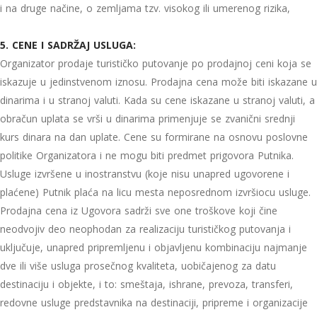
i na druge načine, o zemljama tzv. visokog ili umerenog rizika,
5. CENE I SADRŽAJ USLUGA:
Organizator prodaje turističko putovanje po prodajnoj ceni koja se
iskazuje u jedinstvenom iznosu. Prodajna cena može biti iskazane u
dinarima i u stranoj valuti. Kada su cene iskazane u stranoj valuti, a
obračun uplata se vrši u dinarima primenjuje se zvanični srednji
kurs dinara na dan uplate. Cene su formirane na osnovu poslovne
politike Organizatora i ne mogu biti predmet prigovora Putnika.
Usluge izvršene u inostranstvu (koje nisu unapred ugovorene i
plaćene) Putnik plaća na licu mesta neposrednom izvršiocu usluge.
Prodajna cena iz Ugovora sadrži sve one troškove koji čine
neodvojiv deo neophodan za realizaciju turističkog putovanja i
uključuje, unapred pripremljenu i objavljenu kombinaciju najmanje
dve ili više usluga prosečnog kvaliteta, uobičajenog za datu
destinaciju i objekte, i to: smeštaja, ishrane, prevoza, transferi,
redovne usluge predstavnika na destinaciji, pripreme i organizacije