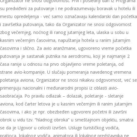
Organizator ne snosi odgovornost. Prvi i poslednji dan iz Programa
su predviđeni za putovanje i ne podrazumevaju boravak u hotelu ili
mestu opredeljenja - već samo označavaju kalendarski dan početka
i završetka putovanja, tako da Organizator ne snosi odgovornost
zbog večernjeg, noćnog ili ranog jutarnjeg leta, ulaska u sobu u
kasnim večernjim časovima, napuštanja hotela u ranim jutarnjim
časovima i slično. Za avio aranžmane, ugovoreno vreme početka
putovanja je sastanak putnika na aerodromu, koji je najmanje 2
časa ranije u odnosu na prvo objavljeno vreme poletanja, od
strane avio-kompanije. U slučaju pomeranja navedenog vremena
poletanja aviona, Organizator ne snosi nikakvu odgovornost, već se
primenjuju nacionalni i međunarodni propisi iz oblasti avio-
saobraćaja. Po pravilu odlazak – dolazak, poletanje - sletanje
aviona, kod čarter letova je u kasnim večernjim ili ranim jutarnjim
časovima, i ako je npr. obezbeđen ugovoreni početni ili završni
obrok u vidu tzv. “hladnog obroka” u smeštajnom objektu, smatra
se da je Ugovor u celosti izvršen. Usluge turističkog vodiča,
pratioca, lokalnog vodiča, animatora ili lokalnog predstavnika ne