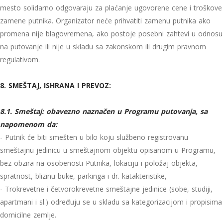
mesto solidarno odgovaraju za plaćanje ugovorene cene i troškove
zamene putnika. Organizator neće prihvatiti zamenu putnika ako
promena nije blagovremena, ako postoje posebni zahtevi u odnosu
na putovanje ili nije u skladu sa zakonskom ili drugim pravnom
regulativom.
8. SMEŠTAJ, ISHRANA I PREVOZ:
8.1. Smeštaj: obavezno naznačen u Programu putovanja, sa
napomenom da:
- Putnik će biti smešten u bilo koju službeno registrovanu
smeštajnu jedinicu u smeštajnom objektu opisanom u Programu,
bez obzira na osobenosti Putnika, lokaciju i položaj objekta,
spratnost, blizinu buke, parkinga i dr. katakteristike,
- Trokrevetne i četvorokrevetne smeštajne jedinice (sobe, studiji,
apartmani i sl.) određuju se u skladu sa kategorizacijom i propisima
domicilne zemlje.