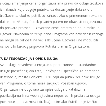
slučaju smanjenja cene, organizator ima pravo da odbije troškove
iz naknade koju duguje putniku, uz dostavljanje dokaza o tim
troškovima, ukoliko putnik to zahteva.Ako u primerenom roku, ne
dužem od 48 sati, Putnik pisanim putem ne obavesti organzatora
da prihvata promenu ugovorene cene, smatra se da je raskinuo
Ugovor. Naknadna sniženja cena Programa van navedenih razloga
ne mogu se odnositi na već zaključene Ugovore i ne mogu biti
osnov bilo kakvog prigovora Putnika prema Organizatoru.
7. KATEGORIZACIJA I OPIS USLUGA:
Sve usluge navedene u Programu podrazumevaju standardne
usluge prosečnog kvaliteta, uobičajene i specifične za određene
destinacije, mesta i objekte. U slučaju da putnik želi neke usluge
van Programa, o tome mora zaključiti Poseban ugovor.
Organizator ne odgovara za opise usluga u katalozima –
publikacijama ili na web-sajtovima neposrednih pružalaca usluga
(npr. hotela, prevoznika i dr. lica), osim ako Putnika nije izričito