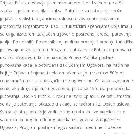
Prijavu Putnik dostavlja pismenim putem ili na trajnom nosaču
zapisa ili putem e-maila ili faksa. Putnik se za putovanje može
prijaviti u sedištu, ograncima, odnosno izdvojenim posebnim
prostorima Organizatora, kao i u turističkim agencijama koje imaju
sa Organizatorom zaključen ugovor o posrednoj prodaji putovanja
(dalje: Posrednik). Posrednik koji nudi na prodaju i prodaje turističko
putovanje dužan je da u Programu putovanja i Potvrdi o putovanju
naznači svojstvo u kome nastupa. Prijava Putnika postaje
punovažna kada je potvrđena zaključenjem Ugovora, na način na
koji je Prijava učinjena, i uplatom akontacije u visini od 50% od
cene aranžmana, ako drugačije nije ugovoreno. Ostatak ugovorene
cene, ako drugačije nije ugovoreno, plaća se 15 dana pre početka
putovanja. Ukoliko Putnik, u roku ne izvrši uplatu u celosti, smatra
se da je putovanje otkazao u skladu sa tačkom 12. Opštih uslova.
Svaka uplata akontacije vodi se kao uplata za sve putnike, a ne
samo za jednog određenog putnika iz Ugovora. Zaključenjem
Ugovora, Program postaje njegov sastavni deo i ne može se