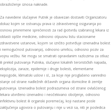
obrazloženje iznosa naknade.
Za navedene slučajeve Putnik je obavezan dostaviti Organizatoru
dokaz kojim se ostvaruju prava iz zdravstvenog osiguranja po
osnovu privremene sprečenosti za rad (potvrdu izabranog lekara iz
oblasti opšte medicine, odnosno otpusnu listu stacionarne
zdravstvene ustanove, kojom se izričito potvrđuje iznenadna bolest
i nemogućnost putovanja), odnosno umrlicu, odnosno poziv za
vojnu vežbu. Ne mogu se smatrati opravdanim razlozima za otkaz
ili prekid putovanja Putnika, slučajevi lokalnih terorističkih napada,
eksplozija, zaraze, epidemije i druge bolesti, elementarne
nepogode, klimatski uslovi i sl., za koje nije proglašeno vanredno
stanje od strane nadležnih državnih organa domicilne ili zemlje
putovanja. Iznenadna bolest podrazumeva od strane ovlašćenog
lekara utvrđeno iznenadno i neočekivano oboljenje, odnosno
infektivnu bolest ili organski poremećaj, koji nastane posle
zaključenja ugovora o putovanju i nije u vezi sa, niti je posledica