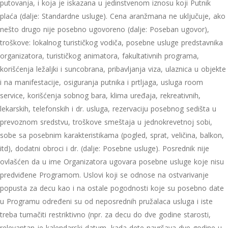
putovanja, i koja je iskazana u jedinstvenom iznosu koji Putnik
plaća (dalje: Standardne usluge). Cena aranžmana ne uključuje, ako
nešto drugo nije posebno ugovoreno (dalje: Poseban ugovor),
troškove: lokalnog turističkog vodiča, posebne usluge predstavnika
organizatora, turističkog animatora, fakultativnih programa,
korišćenja ležaljki i suncobrana, pribavljanja viza, ulaznica u objekte
i na manifestacije, osiguranja putnika i prtljaga, usluga room
service, korišćenja sobnog bara, klima uređaja, rekreativnih,
lekarskih, telefonskih i dr. usluga, rezervaciju posebnog sedišta u
prevoznom sredstvu, troškove smeštaja u jednokrevetnoj sobi,
sobe sa posebnim karakteristikama (pogled, sprat, veličina, balkon,
itd), dodatni obroci i dr. (dalje: Posebne usluge). Posrednik nije
ovlašćen da u ime Organizatora ugovara posebne usluge koje nisu
predviđene Programom. Uslovi koji se odnose na ostvarivanje
popusta za decu kao i na ostale pogodnosti koje su posebno date
u Programu određeni su od neposrednih pružalaca usluga i iste
treba tumačiti restriktivno (npr. za decu do dve godine starosti,
relevantan je kalendarski datum, kada dete navršava dve godine u