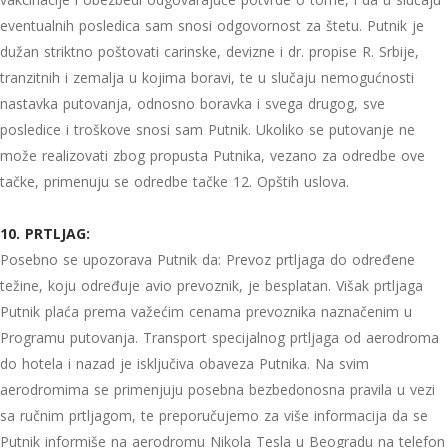
eventualnih posledica sam snosi odgovornost za štetu. Putnik je
dužan striktno poštovati carinske, devizne i dr. propise R. Srbije,
tranzitnih i zemalja u kojima boravi, te u slučaju nemogućnosti
nastavka putovanja, odnosno boravka i svega drugog, sve
posledice i troškove snosi sam Putnik. Ukoliko se putovanje ne
može realizovati zbog propusta Putnika, vezano za odredbe ove
tačke, primenuju se odredbe tačke 12. Opštih uslova.
10. PRTLJAG:
Posebno se upozorava Putnik da: Prevoz prtljaga do određene
težine, koju određuje avio prevoznik, je besplatan. Višak prtljaga
Putnik plaća prema važećim cenama prevoznika naznačenim u
Programu putovanja. Transport specijalnog prtljaga od aerodroma
do hotela i nazad je isključiva obaveza Putnika. Na svim
aerodromima se primenjuju posebna bezbedonosna pravila u vezi
sa ručnim prtljagom, te preporučujemo za više informacija da se
Putnik informiše na aerodromu Nikola Tesla u Beogradu na telefon