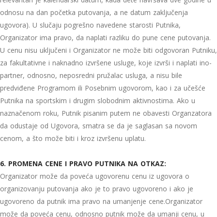
odnosu na dan početka putovanja, a ne datum zaključenja
ugovora). U slučaju pogrešno navedene starosti Putnika,
Organizator ima pravo, da naplati razliku do pune cene putovanja.
U cenu nisu uključeni i Organizator ne može biti odgovoran Putniku,
za fakultativne i naknadno izvršene usluge, koje izvrši i naplati ino-
partner, odnosno, neposredni pružalac usluga, a nisu bile
predviđene Programom ili Posebnim ugovorom, kao i za učešće
Putnika na sportskim i drugim slobodnim aktivnostima. Ako u
naznačenom roku, Putnik pisanim putem ne obavesti Organzatora
da odustaje od Ugovora, smatra se da je saglasan sa novom
cenom, a što može biti i kroz izvršenu uplatu.
6. PROMENA CENE I PRAVO PUTNIKA NA OTKAZ:
Organizator može da poveća ugovorenu cenu iz ugovora o
organizovanju putovanja ako je to pravo ugovoreno i ako je
ugovoreno da putnik ima pravo na umanjenje cene.Organizator
može da poveća cenu, odnosno putnik može da umanji cenu, u