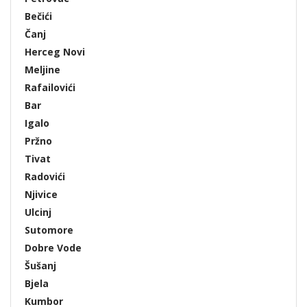
Bečići
Čanj
Herceg Novi
Meljine
Rafailovići
Bar
Igalo
Pržno
Tivat
Radovići
Njivice
Ulcinj
Sutomore
Dobre Vode
Šušanj
Bjela
Kumbor