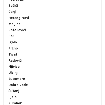
Bečići
Čanj
Herceg Novi
Meljine
Rafailovići
Bar
Igalo
Pržno
Tivat
Radovići
Njivice
Ulcinj
Sutomore
Dobre Vode
Šušanj
Bjela
Kumbor