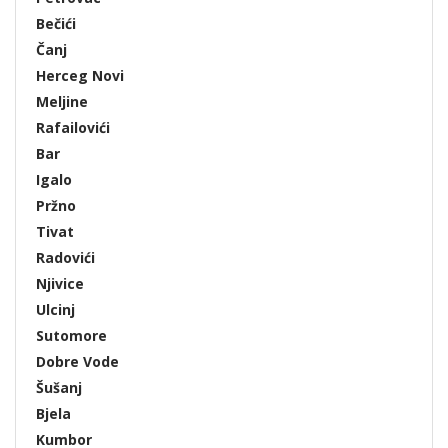
Bečići
Čanj
Herceg Novi
Meljine
Rafailovići
Bar
Igalo
Pržno
Tivat
Radovići
Njivice
Ulcinj
Sutomore
Dobre Vode
Šušanj
Bjela
Kumbor