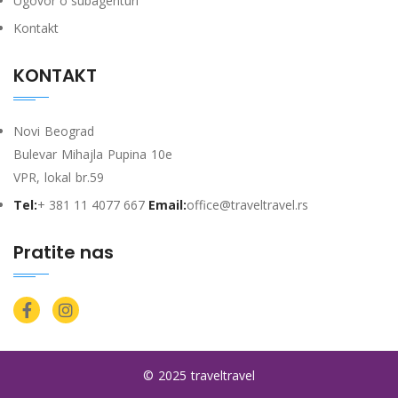
Ugovor o subagenturi
Kontakt
KONTAKT
Novi Beograd
Bulevar Mihajla Pupina 10e
VPR, lokal br.59
Tel:
+ 381 11 4077 667
Email:
office@traveltravel.rs
Pratite nas
© 2025 traveltravel