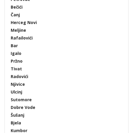
Bečići
Čanj
Herceg Novi
Meljine
Rafailovići
Bar
Igalo
Pržno
Tivat
Radovići
Njivice
Ulcinj
Sutomore
Dobre Vode
Šušanj
Bjela
Kumbor