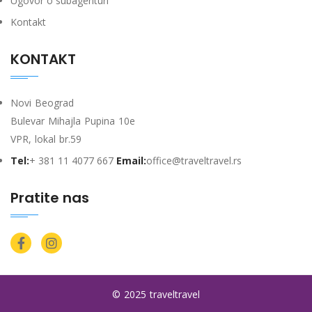
Ugovor o subagenturi
Kontakt
KONTAKT
Novi Beograd
Bulevar Mihajla Pupina 10e
VPR, lokal br.59
Tel:
+ 381 11 4077 667
Email:
office@traveltravel.rs
Pratite nas
© 2025 traveltravel